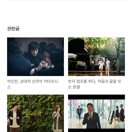
관련글
악인전, 상대적 선과악 카타르시
번지 점프를 하다, 처음과 끝을 잇
스
는 완결