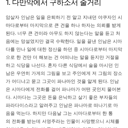
1. 다만악에서 구하소서 줄거리
암살자 인남은 일을 은퇴하기 전
알고 지내던
야쿠자인
시
마다로부터
마지막으로
큰 건을
하나 하자는 의뢰를
받게
된다.
너무
큰 건이라
아무도 하지 않는다는 말을 듣고 처
음에는 망설였지만 결국
수락한다.
일을 끝낸 인남은 시마
다를 만나 일에 대한 정산을 하던 중 시마다로부터 마지막
으로
한 건만
더
해보는 건
어떠냐는 말을 듣지만 거절을
하고 식당을 나선다. 혼자 다른 식당에서 술을 마시던 인
남은 우연히 가게의 그림을 보고 주인에게 저 그림의 장소
가 어디냐고 묻고 그곳이
파나마인 것을
알게 된다.
인남
은 시마다에게 전화를 걸어 파나마가
어떤 곳인지
물어본
다. 시마다는 그곳은 돈을 은닉하고 살기 좋은 부자들의
파라다이스라고 알려주고 인남은 파나마로 떠나기로 마
음을 먹는다. 하지만 다음날 그는 시마다로부터
한 통
의
전화를 받는데 서영주라는 인물이 사망했으니 시체를