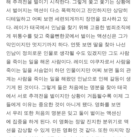
해 추격전을 벌이기 시작한다. 그렇게 쫓고 쫓기는 상황에
서 벌어지는 액션이 다소 폭력적이고 잔인하지만 상당히
디테일하고
어찌 보면
세련되게까지 장면을
묘사하고
있
다. 레이가 태국에서 인남을
찾기 위해
고용한 범죄조직에
게 뒤통수를 맞고
죽을뻔한곳에서
벌이는
액션신은
그가
악인이지만 멋지기까지 하다.
언뜻 보면
딸을 찾아 나선
인남이 정의로운 인물로
생각될 수도
있겠지만 그도 사람
을 죽이는 일을 해온 사람이다. 레이도 야쿠자로서 사람을
죽이는 일을 서슴없이 하던 인물이지만
어찌 보면
둘의 관
계는 사람을 죽이는 일을 해왔던 인남으로 인해 갈등이 생
기게 된 것이다.
그렇게 둘은 처음에는 명분을 찾아 태국
에서 서로 추격전을 벌이지만 상황이
거듭될수록
이제 그
들에게 이유는
중요한 것이
아니게 됐다. 영화를 보면
서
우리 또한
처음의 명분은 잊고 둘이 벌이는
액션신
에
집중을 하게 된다.
이 영화는
정말 진지한 분위기로 액
션을 감상할 수 있게 만든
영화인 것
같다. 또한 마지막 장