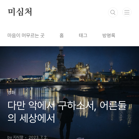
본문 바로가기
미심처
마음이 머무르는 곳
홈
태그
방명록
영화
다만 악에서 구하소서, 어른들
의 세상에서
by 지식향
2023. 7. 2.