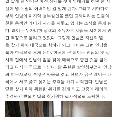
걸
알게 된 인남은 예전 상사를 찾아가 얘기를 하던 중 자
신이 영주 딸의
아버지인 걸
알게 된다. 그리고 시마다로
부터 인남이 마지막 청부살인을 했던
고레다라는
인물의
친한 동생인 레이가 자신을 뒤쫓고 있다는 소식을 듣게 된
다. 레이는 무자비한 성격의 소유자로 사람들 사이에서
인
간 백정으로
불리고 있었다. 그렇게 인남은 자신의 딸
을 찾기 위해 태국으로 향하게 되고 레이는 그런 인남을
쫓아 한국으로 오게 된다. 한국에 온 레이는 인남의 옛 상
사의 집에서 인남이 딸을 찾아 태국으로 향한 것을 알게
되고 다시 태국으로 떠난다. 잘 훈련된 살인청부업자 인남
과 야쿠자로서 수많은 싸움을 겪고 잔뼈가 굵은 레이는 태
국에서 서로 쫓고 쫓기는 추격을 하기 시작한다. 인남은
딸을 찾기 위해 위험한 위기를 겪게 되고 그중에 레이의
추격까지 받으며 딸을 찾기위해 필사적으로 노력한다.