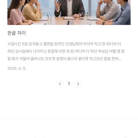
한끝 차이
수업시간 5분 남겨놓고 열변을 토하던 선생님회의 마치자 하고 한 마디씩 더
하던 상사집에서 나가려고 문앞에 서면 꼭 한 마디씩 더 하던 부모님 어쩔 땐 정
말 화가 치밀어 올라나도 모르게 표정이 욹으라 붉으락 하고모진 말을 한마디
씩 내뱉곤 했었는데 그때가 지나면 꼭 후회가 밀려옵니다. 조금만 더 참아볼
2026. 6. 5.
걸...어차피 그 시간을 겪을걸왜 잠시만 더 참지 못하고 이 찝찝함을 가지고 왔
을까. 그 잠깐을 참고나면 정말 아무것도 아니고 마음마저도 편안해지는걸 말
1
입니다. 뭐라도 하나 더 얻으면 얻는 그 마지막 짧은 시간 어찌 보면 단순한 인
생의 진리인 것도 같습니다. 저 짧은 마지막을 잘 참으면 결과가 항상 더 좋은데
말입니다. 일, 사랑, 운동, 취미활동... 다 그런 것 같습니다. 그 짧은 순간을 견디
는것. 그..