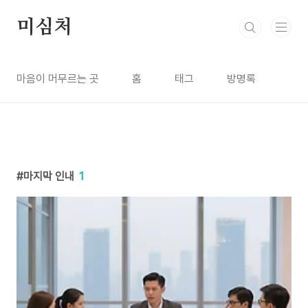
본문 바로가기
미심처
마음이 머무르는 곳
홈
태그
방명록
마지막 인내
1