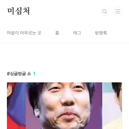
본문 바로가기
미심처
마음이 머무르는 곳
홈
태그
방명록
싱글벙글 쇼
1