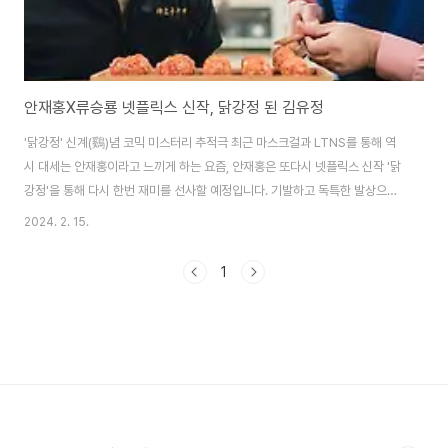
안재홍X류승룡 넷플릭스 신작, 닭강정 된 김유정
'닭강정' 신계(鷄)념 코믹 미스터리 추적극 최근 마스크걸과 LTNS를 통해 역
시 대세는 안재홍이라고 느끼게 하는 요즘, 안재홍은 또다시 넷플릭스 신작 '닭
강정'을 통해 다시 한번 재미를 선사할 예정입니다. 기발하고 독특한 발상으로
주목받고 있는 넷플릭스 시리즈 '닭강정'은 3월 15일 넷플릭스를 통해 전 세계
2024. 2. 15.
시청자들에게 선보여지게 됩니다. 네이버웹툰 원작인 '닭강정'은 의문의 기계
에 들어갔다가 닭강정으로 변한 딸 민아(김유정)를 사람으로 되돌리기 위한 아
1
빠 선만(류승룡)과 그녀를 짝사랑하는 백중(안재홍)의 신계념 코믹 미스터리
추적극입니다. 1600만 관객을 돌파하며 역대 한국 영화 흥행 2위를 달성한
'극한직업'을 비롯해 수작으로 평가받는 드라마 '멜로가 체질"까지 특유의 말맛
으로 대중의 사랑을 받..