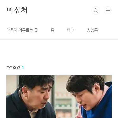
본문 바로가기
미심처
마음이 머무르는 곳
홈
태그
방명록
정호연
1