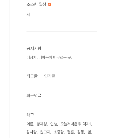
소소한 일상
시
공지사항
미심처. 내마음이 머무르는 곳.
최근글
인기글
최근댓글
태그
어른
황제성
인생
오늘저녁은 뭐 먹지?
감사함
원고지
소중함
결혼
감동
힘