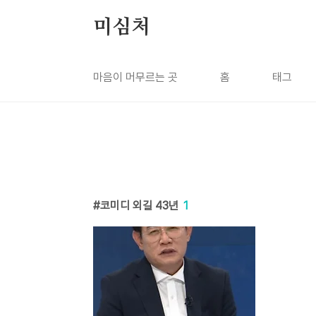
본문 바로가기
미심처
마음이 머무르는 곳
홈
태그
코미디 외길 43년
1