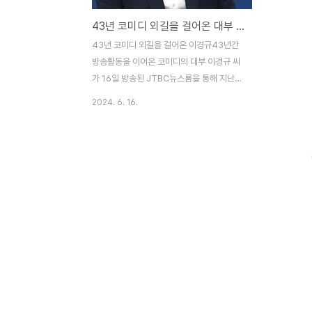
43년 코미디 외길을 걸어온 대부 이경규의 회고
43년 코미디 외길을 걸어온 이경규43년간
방송활동을 이어온 코미디의 대부 이경규 씨
가 16일 방송된 JTBC뉴스룸을 통해 지난
소회를 밝혔습니다 이날 이경규씨는 "데뷔
2024. 6. 16.
40년이 넘었는데 여전히 플랫폼을 가리지
않고 활발히 활동하고 있다. 최근에는 유튜브
채널도 운영하고 있는데 늘 새로운 걸 하고
싶은 마음이 드나"라는 질문에 "사실 하늘아
래 새로운 건 없다. 그렇지만 새로운 플랫폼
이 자꾸 생기니까 그 플랫폼에 제 얘기를 담
으면 옛날에 했던 이야기도 새롭게 보이지 않
을까 하는 생각에 도전하고 있다"라고 설명했
습니다. 그는 "도전할때 걱정 들지 않냐"라고
묻자 "두려움보다도 사실 셀렘도 있다. 새로
운 걸 하다는, 항상 제가 쭉 해왔던 여러 가지
버라이어티 프로그램들도 새로운 것에 많이