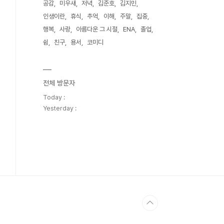
공감
미우새
저녁
김준호
김지민
인생이란
휴식
추억
이해
주말
집중
행복
사랑
아름다운 그 시절
ENA
졸업
쉼
친구
용서
코미디
전체 방문자
Today :
Yesterday :