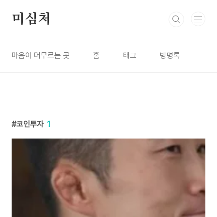
본문 바로가기
미심처
마음이 머무르는 곳
홈
태그
방명록
코인투자
1