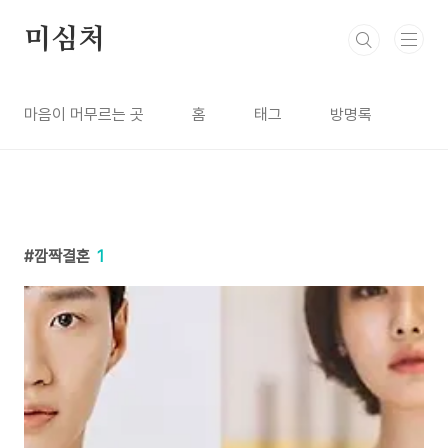
본문 바로가기
미심처
마음이 머무르는 곳
홈
태그
방명록
깜짝결혼
1