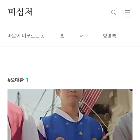
본문 바로가기
미심처
마음이 머무르는 곳
홈
태그
방명록
오대환
1