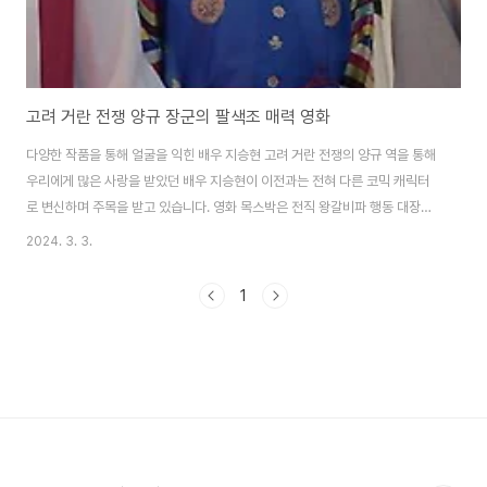
고려 거란 전쟁 양규 장군의 팔색조 매력 영화
다양한 작품을 통해 얼굴을 익힌 배우 지승현 고려 거란 전쟁의 양규 역을 통해
우리에게 많은 사랑을 받았던 배우 지승현이 이전과는 전혀 다른 코믹 캐릭터
로 변신하며 주목을 받고 있습니다. 영화 목스박은 전직 왕갈비파 행동 대장이
자 현재는 목사인 '경철'과 스님 '태용'이 박수무당 형사 '도필'과 함께 보스를
2024. 3. 3.
죽이고 악행을 일삼는 삼거리파 두목 '인성'을 잡기 위해 연합 작전을 펼치는 코
미디 영화입니다. 극 중 지승현은 꼬마 귀신에 빙의된 박수무당과 작은 증거도
1
놓치지 않는 형사 '도필'역을 맡아 자연스럽고 코믹스러운 연기로 코믹한 모습
과 카리스마 넘치는 모습을 함께 선보일 예정입니다. 또한 왕갈비파 빡대가리
로 불리며 상대방 조직을 피해 잠시 은신사에 숨어 지내는 가짜 스님 '태용' 역
할에는 배우 이용규가..