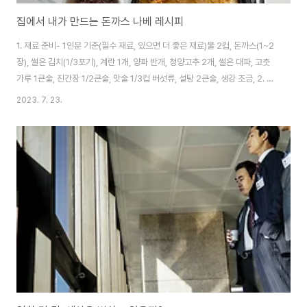
집에서 내가 만드는 돈까스 나베 레시피
1. 재료 준비- 1인분 기준(필수 재료, 있으면 더 좋은 재료)물 2컵, 돈까스(1~2
장), 썰은 김치(1/3포기), 계란 1개, 양파 반개, 청양고추 2개, 썰은 대파, 고춧
가루 1큰술, 진간장 1/2큰술, 맛술 1/3컵 버섯류, 설탕 2큰술, 생강 조금, 2. 만
드는 순서일단 재료를 요리하기 편하게 손질을 해 주세요. 김치는 먹기 좋게 썰
2023. 7. 23.
어 주시고 고추와 대파도 내 크기에 맞게 썰어 주세요. 그리고 개인적으로 좋아
하시는 다른 채소류가 있으면 다 먹기좋게 썰어서 준비 해 주세요. 돈까스는 미
리 튀겨야 하지만 대부분 냉동돈까스를 쓰실테니 별도의 손질은 필요 없을거라
생각됩니다. 이제 재료가 준비가 되었으면 돈까스 나베를 시작해 보겠습니다.
물을 2컵 넣고 진간장 1/2컵, 맛술 1/3컵, 설탕 2큰술..