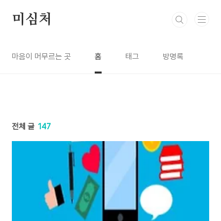
본문 바로가기
미심처
마음이 머무르는 곳
홈
태그
방명록
전체 글
147