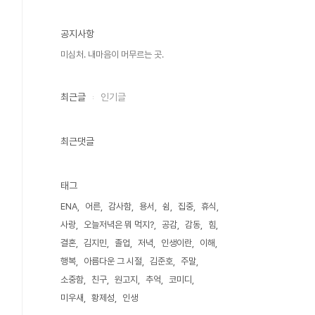
공지사항
미심처. 내마음이 머무르는 곳.
최근글
인기글
최근댓글
태그
ENA
어른
감사함
용서
쉼
집중
휴식
사랑
오늘저녁은 뭐 먹지?
공감
감동
힘
결혼
김지민
졸업
저녁
인생이란
이해
행복
아름다운 그 시절
김준호
주말
소중함
친구
원고지
추억
코미디
미우새
황제성
인생