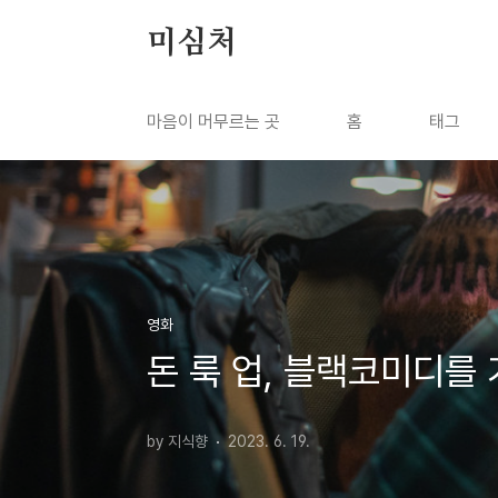
본문 바로가기
미심처
마음이 머무르는 곳
홈
태그
영화
돈 룩 업, 블랙코미디를
by 지식향
2023. 6. 19.