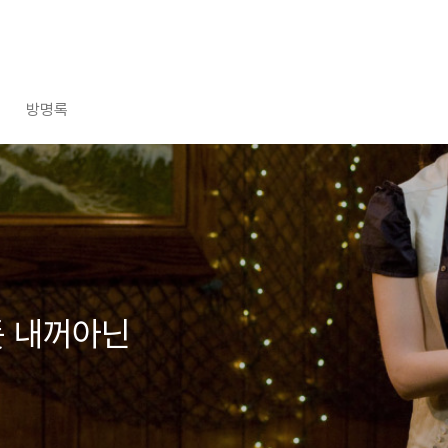
방명록
듯 내꺼아닌