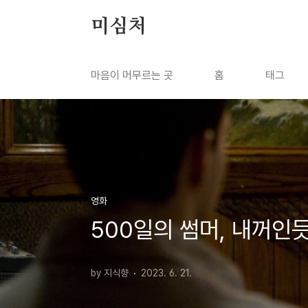
본문 바로가기
미심처
마음이 머무르는 곳
홈
태그
영화
500일의 썸머, 내꺼인
by 지식향
2023. 6. 21.