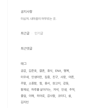
공지사항
미심처. 내마음이 머무르는 곳.
최근글
인기글
최근댓글
태그
공감
김준호
결혼
휴식
ENA
행복
미우새
인생이란
집중
친구
사랑
어른
주말
소중함
힘
용서
원고지
감동
황제성
하루를 살아가는
저녁
인생
추억
졸업
이해
히어로
감사함
코미디
쉼
김지민