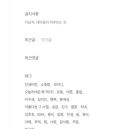
공지사항
미심처. 내마음이 머무르는 곳.
최근글
인기글
최근댓글
태그
인생이란
소중함
코미디
오늘저녁은 뭐 먹지?
감동
어른
졸업
미우새
김지민
행복
황제성
아름다운 그 시절
공감
친구
결혼
저녁
김준호
ENA
용서
집중
인생
쉼
휴식
이해
추억
힘
사랑
감사함
주말