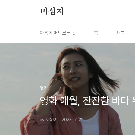
본문 바로가기
미심처
마음이 머무르는 곳
홈
태그
영화
영화 애월, 잔잔한 바다
by 지식향
2023. 7. 22.