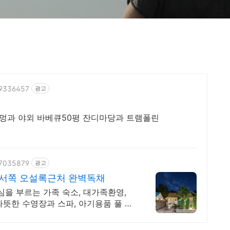
49336457
광고
불멍과 야외 바베큐50평 잔디마당과 트램폴린
47035879
광고
주서쪽 오설록근처 완벽독채
심을 부르는 가족 숙소, 대가족환영,
뜻한 수영장과 스파, 아기용품 풀 세